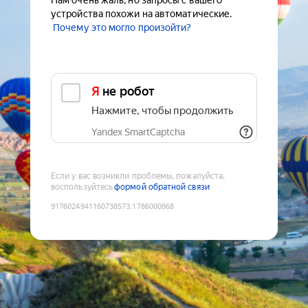
Нам очень жаль, но запросы с вашего
устройства похожи на автоматические.
Почему это могло произойти?
Я не робот
Нажмите, чтобы продолжить
Yandex SmartCaptcha
Если у вас возникли проблемы, пожалуйста,
воспользуйтесь
формой обратной связи
9176024941160738573
:
1786000868