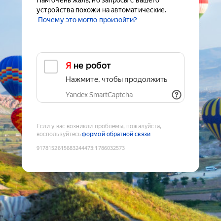
Нам очень жаль, но запросы с вашего
устройства похожи на автоматические.
Почему это могло произойти?
Я не робот
Нажмите, чтобы продолжить
Yandex SmartCaptcha
Если у вас возникли проблемы, пожалуйста,
воспользуйтесь
формой обратной связи
9178152615683244473
:
1786032573