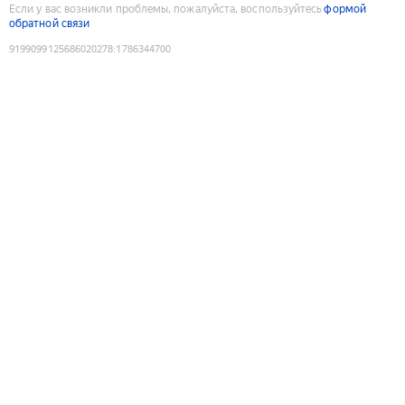
Если у вас возникли проблемы, пожалуйста, воспользуйтесь
формой
обратной связи
9199099125686020278
:
1786344700