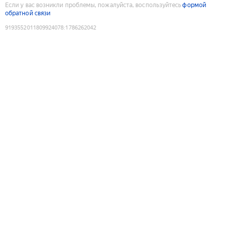
Если у вас возникли проблемы, пожалуйста, воспользуйтесь
формой
обратной связи
9193552011809924078
:
1786262042