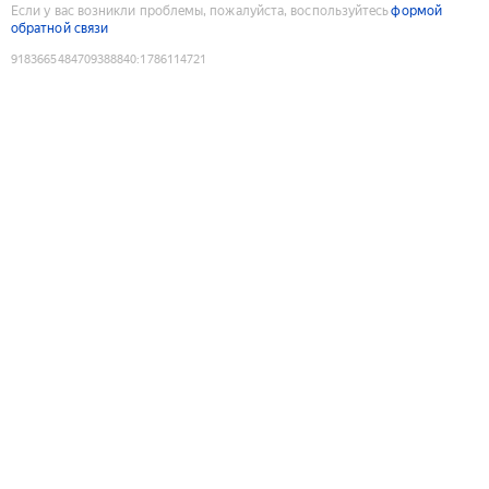
Если у вас возникли проблемы, пожалуйста, воспользуйтесь
формой
обратной связи
9183665484709388840
:
1786114721