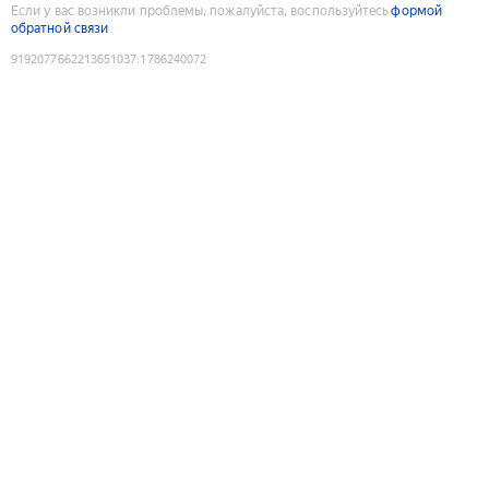
Если у вас возникли проблемы, пожалуйста, воспользуйтесь
формой
обратной связи
9192077662213651037
:
1786240072