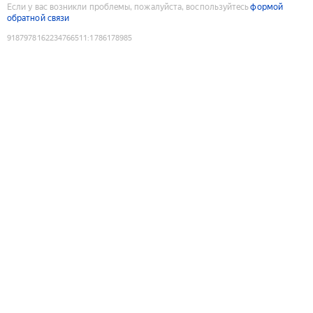
Если у вас возникли проблемы, пожалуйста, воспользуйтесь
формой
обратной связи
9187978162234766511
:
1786178985