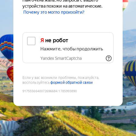
Нам очень жаль, но запросы с вашего
устройства похожи на автоматические.
Почему это могло произойти?
Я не робот
Нажмите, чтобы продолжить
Yandex SmartCaptcha
Если у вас возникли проблемы, пожалуйста,
воспользуйтесь
формой обратной связи
9175556640072696684
:
1785993890