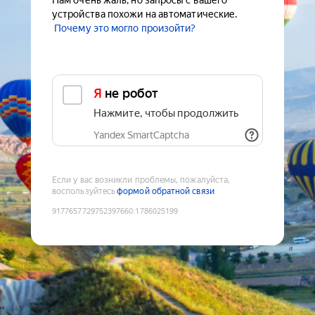
Нам очень жаль, но запросы с вашего
устройства похожи на автоматические.
Почему это могло произойти?
Я не робот
Нажмите, чтобы продолжить
Yandex SmartCaptcha
Если у вас возникли проблемы, пожалуйста,
воспользуйтесь
формой обратной связи
9177657729752397660
:
1786025199