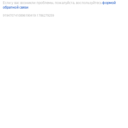
Если у вас возникли проблемы, пожалуйста, воспользуйтесь
формой
обратной связи
9194707410896190419
:
1786279259