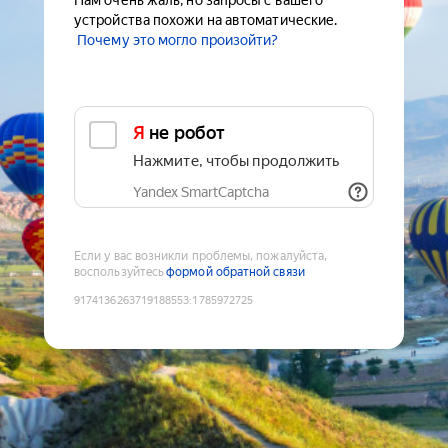
Нам очень жаль, но запросы с вашего
устройства похожи на автоматические.
Почему это могло произойти?
Я не робот
Нажмите, чтобы продолжить
Yandex SmartCaptcha
Если у вас возникли проблемы, пожалуйста,
воспользуйтесь
формой обратной связи
9174136263719188553
:
1785972725