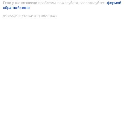
Если у вас возникли проблемы, пожалуйста, воспользуйтесь
формой
обратной связи
9188559183732824198
:
1786187643