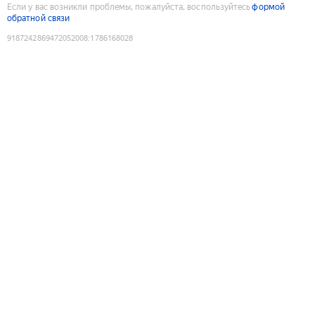
Если у вас возникли проблемы, пожалуйста, воспользуйтесь
формой
обратной связи
9187242869472052008
:
1786168028