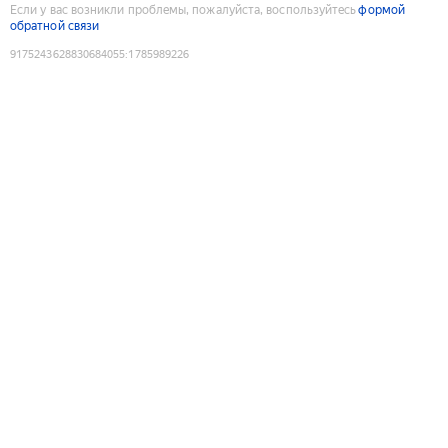
Если у вас возникли проблемы, пожалуйста, воспользуйтесь
формой
обратной связи
9175243628830684055
:
1785989226