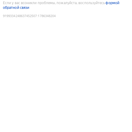
Если у вас возникли проблемы, пожалуйста, воспользуйтесь
формой
обратной связи
9199334248637452507
:
1786348204