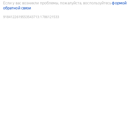
Если у вас возникли проблемы, пожалуйста, воспользуйтесь
формой
обратной связи
9184122619553543713
:
1786121533