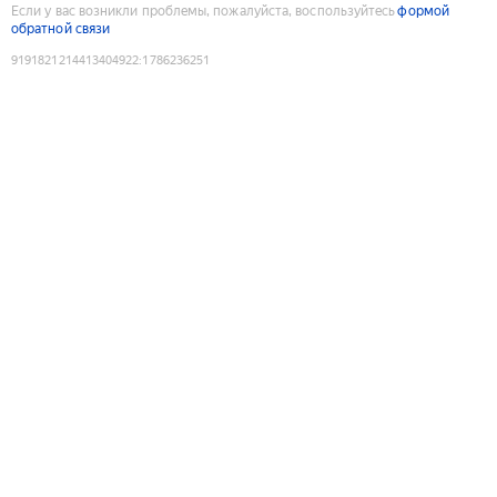
Если у вас возникли проблемы, пожалуйста, воспользуйтесь
формой
обратной связи
9191821214413404922
:
1786236251