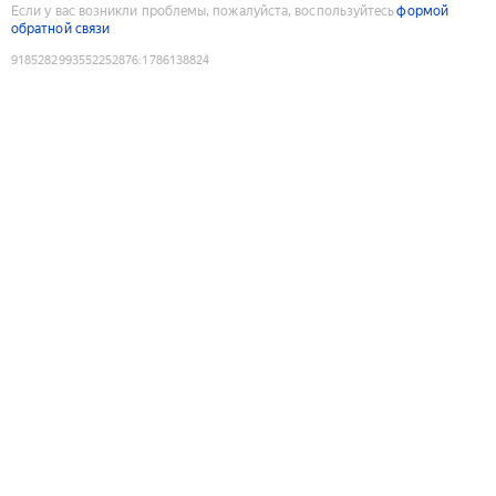
Если у вас возникли проблемы, пожалуйста, воспользуйтесь
формой
обратной связи
9185282993552252876
:
1786138824