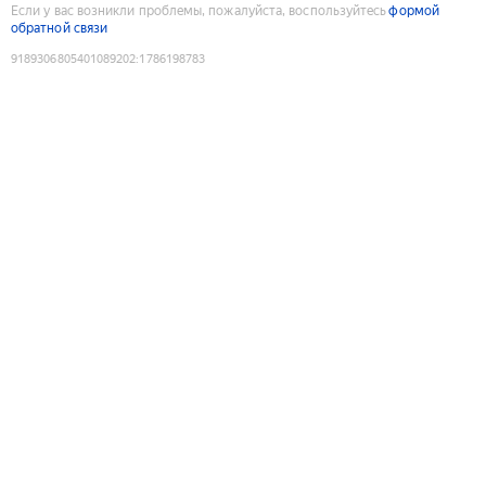
Если у вас возникли проблемы, пожалуйста, воспользуйтесь
формой
обратной связи
9189306805401089202
:
1786198783