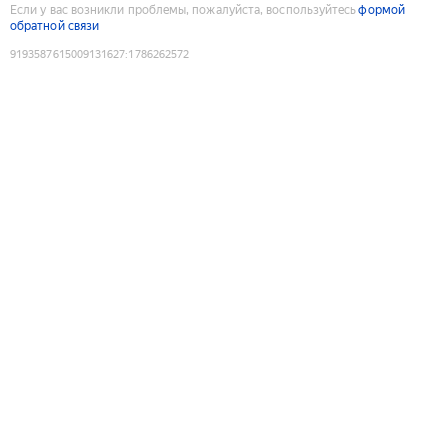
Если у вас возникли проблемы, пожалуйста, воспользуйтесь
формой
обратной связи
9193587615009131627
:
1786262572