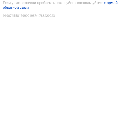
Если у вас возникли проблемы, пожалуйста, воспользуйтесь
формой
обратной связи
9190745581799001967
:
1786220223