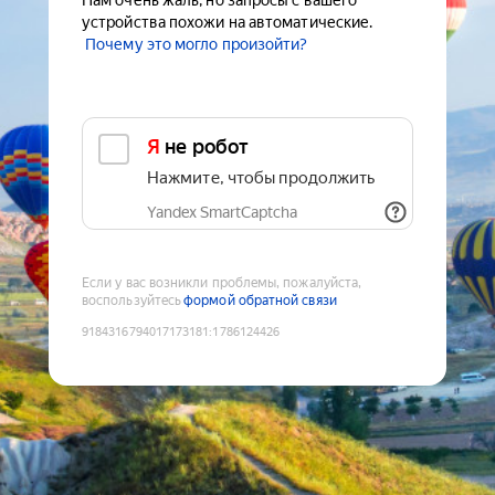
Нам очень жаль, но запросы с вашего
устройства похожи на автоматические.
Почему это могло произойти?
Я не робот
Нажмите, чтобы продолжить
Yandex SmartCaptcha
Если у вас возникли проблемы, пожалуйста,
воспользуйтесь
формой обратной связи
9184316794017173181
:
1786124426