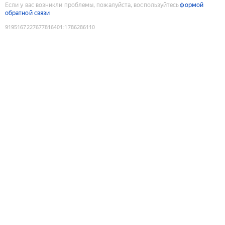
Если у вас возникли проблемы, пожалуйста, воспользуйтесь
формой
обратной связи
9195167227677816401
:
1786286110