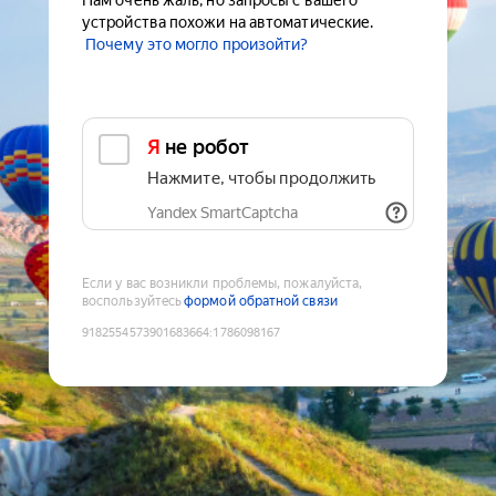
Нам очень жаль, но запросы с вашего
устройства похожи на автоматические.
Почему это могло произойти?
Я не робот
Нажмите, чтобы продолжить
Yandex SmartCaptcha
Если у вас возникли проблемы, пожалуйста,
воспользуйтесь
формой обратной связи
9182554573901683664
:
1786098167