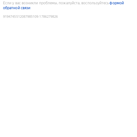
Если у вас возникли проблемы, пожалуйста, воспользуйтесь
формой
обратной связи
9194745512087985109
:
1786279826