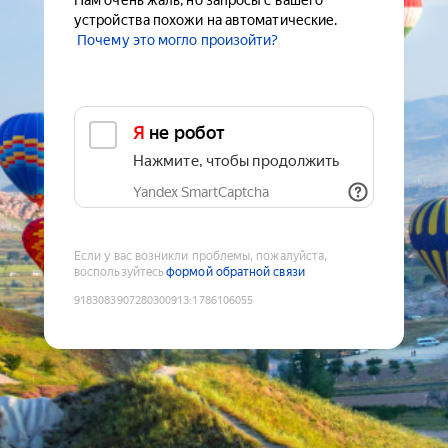
Нам очень жаль, но запросы с вашего
устройства похожи на автоматические.
Почему это могло произойти?
Я не робот
Нажмите, чтобы продолжить
Yandex SmartCaptcha
Если у вас возникли проблемы, пожалуйста,
воспользуйтесь
формой обратной связи
9183083907280300913
:
1786106055