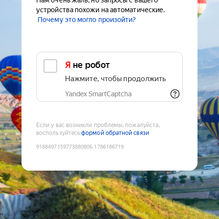
Нам очень жаль, но запросы с вашего
устройства похожи на автоматические.
Почему это могло произойти?
Я не робот
Нажмите, чтобы продолжить
Yandex SmartCaptcha
Если у вас возникли проблемы, пожалуйста,
воспользуйтесь
формой обратной связи
9188497159773880806
:
1786186719