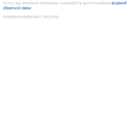
Если у вас возникли проблемы, пожалуйста, воспользуйтесь
формой
обратной связи
9190956094050985364
:
1786223360