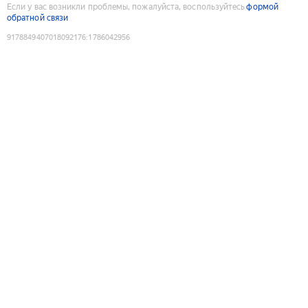
Если у вас возникли проблемы, пожалуйста, воспользуйтесь
формой
обратной связи
9178849407018092176
:
1786042956