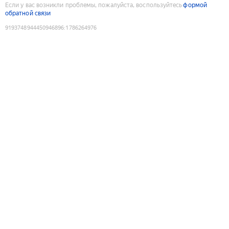
Если у вас возникли проблемы, пожалуйста, воспользуйтесь
формой
обратной связи
9193748944450946896
:
1786264976