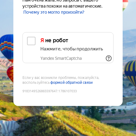
Нам очень жаль, но запросы с вашего
устройства похожи на автоматические.
Почему это могло произойти?
Я не робот
Нажмите, чтобы продолжить
Yandex SmartCaptcha
Если у вас возникли проблемы, пожалуйста,
воспользуйтесь
формой обратной связи
9183149526865597647
:
1786107033