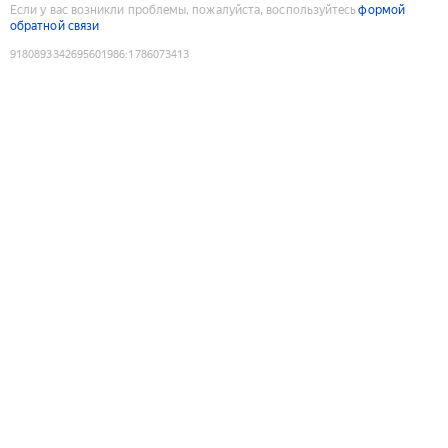
Если у вас возникли проблемы, пожалуйста, воспользуйтесь
формой
обратной связи
9180893342695601986
:
1786073413