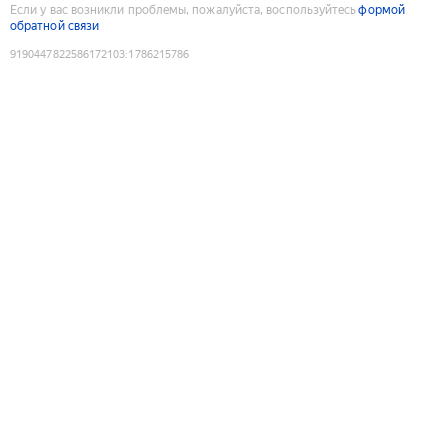
Если у вас возникли проблемы, пожалуйста, воспользуйтесь
формой
обратной связи
9190447822586172103
:
1786215786