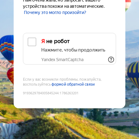
Нам очень жаль, но запросы с вашего
устройства похожи на автоматические.
Почему это могло произойти?
Я не робот
Нажмите, чтобы продолжить
Yandex SmartCaptcha
Если у вас возникли проблемы, пожалуйста,
воспользуйтесь
формой обратной связи
9193629784005845244
:
1786263201