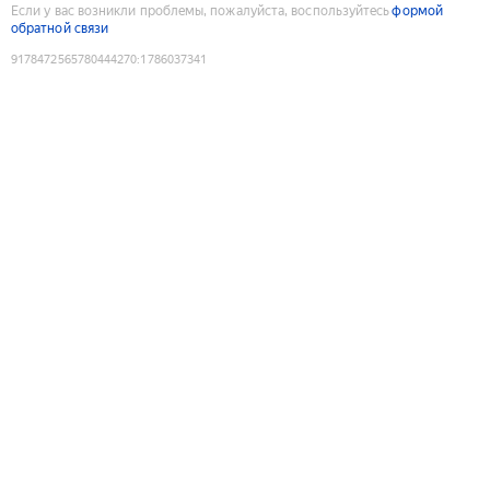
Если у вас возникли проблемы, пожалуйста, воспользуйтесь
формой
обратной связи
9178472565780444270
:
1786037341