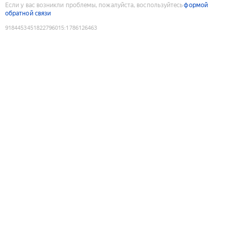
Если у вас возникли проблемы, пожалуйста, воспользуйтесь
формой
обратной связи
9184453451822796015
:
1786126463