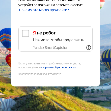
Нам очень жаль, но запросы с вашего
устройства похожи на автоматические.
Почему это могло произойти?
Я не робот
Нажмите, чтобы продолжить
Yandex SmartCaptcha
Если у вас возникли проблемы, пожалуйста,
воспользуйтесь
формой обратной связи
9186585373933769306
:
1786158231