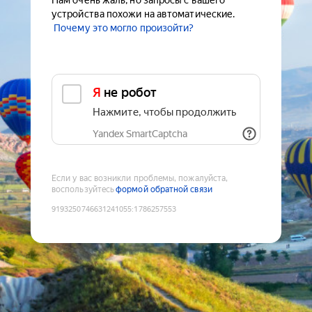
Нам очень жаль, но запросы с вашего
устройства похожи на автоматические.
Почему это могло произойти?
Я не робот
Нажмите, чтобы продолжить
Yandex SmartCaptcha
Если у вас возникли проблемы, пожалуйста,
воспользуйтесь
формой обратной связи
9193250746631241055
:
1786257553