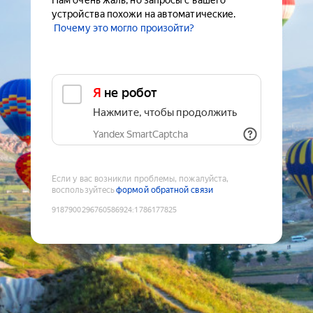
Нам очень жаль, но запросы с вашего
устройства похожи на автоматические.
Почему это могло произойти?
Я не робот
Нажмите, чтобы продолжить
Yandex SmartCaptcha
Если у вас возникли проблемы, пожалуйста,
воспользуйтесь
формой обратной связи
9187900296760586924
:
1786177825