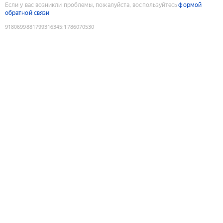
Если у вас возникли проблемы, пожалуйста, воспользуйтесь
формой
обратной связи
9180699881799316345
:
1786070530