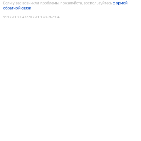
Если у вас возникли проблемы, пожалуйста, воспользуйтесь
формой
обратной связи
9193611890432703611
:
1786262934