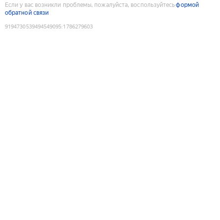
Если у вас возникли проблемы, пожалуйста, воспользуйтесь
формой
обратной связи
9194730539494549095
:
1786279603