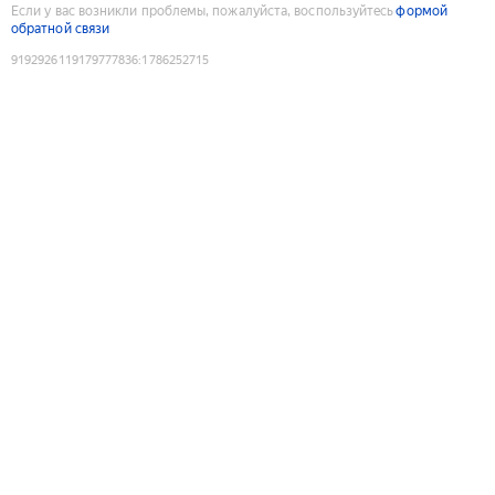
Если у вас возникли проблемы, пожалуйста, воспользуйтесь
формой
обратной связи
9192926119179777836
:
1786252715