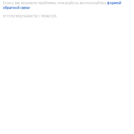
Если у вас возникли проблемы, пожалуйста, воспользуйтесь
формой
обратной связи
9173767850216408739
:
1785967235