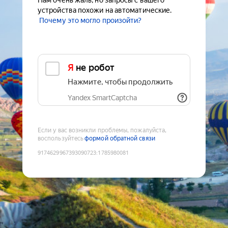
Нам очень жаль, но запросы с вашего
устройства похожи на автоматические.
Почему это могло произойти?
Я не робот
Нажмите, чтобы продолжить
Yandex SmartCaptcha
Если у вас возникли проблемы, пожалуйста,
воспользуйтесь
формой обратной связи
9174629967393090723
:
1785980081