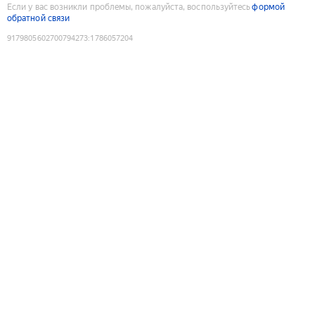
Если у вас возникли проблемы, пожалуйста, воспользуйтесь
формой
обратной связи
9179805602700794273
:
1786057204