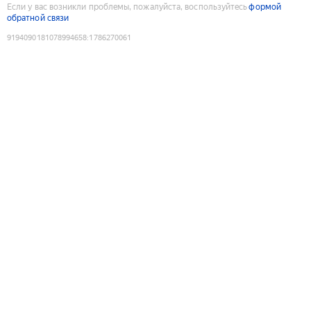
Если у вас возникли проблемы, пожалуйста, воспользуйтесь
формой
обратной связи
9194090181078994658
:
1786270061