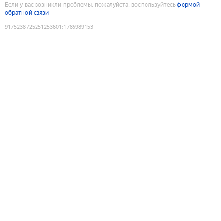
Если у вас возникли проблемы, пожалуйста, воспользуйтесь
формой
обратной связи
9175238725251253601
:
1785989153