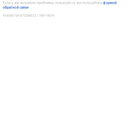
Если у вас возникли проблемы, пожалуйста, воспользуйтесь
формой
обратной связи
9183957581675294572
:
1786119074