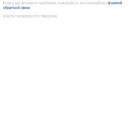
Если у вас возникли проблемы, пожалуйста, воспользуйтесь
формой
обратной связи
9192767147809202278
:
1786250346